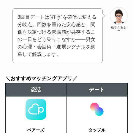
3回目デートは”好き”を確信に変える
分岐点。回数を重ねた安心感と、関
松本えるお
ー
係を決定づける緊張感が共存するこ
の一日をどう乗りこなすか――男女
の心理・会話術・進展シグナルを網
羅して解説します。
＼おすすめマッチングアプリ／
恋活
デート
ペアーズ
タップル