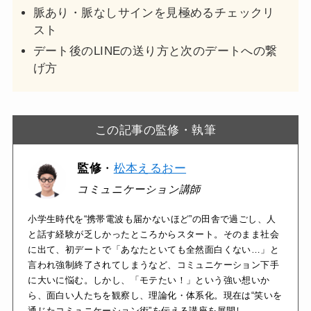
脈あり・脈なしサインを見極めるチェックリ
スト
デート後のLINEの送り方と次のデートへの繋
げ方
この記事の監修・執筆
監修
・
松本えるおー
コミュニケーション講師
小学生時代を“携帯電波も届かないほど”の田舎で過ごし、人
と話す経験が乏しかったところからスタート。そのまま社会
に出て、初デートで「あなたといても全然面白くない…」と
言われ強制終了されてしまうなど、コミュニケーション下手
に大いに悩む。しかし、「モテたい！」という強い想いか
ら、面白い人たちを観察し、理論化・体系化。現在は“笑いを
通じたコミュニケーション術”を伝える講座を展開し、