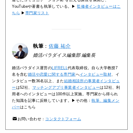
YouTubeや著書も執筆している。▶
監修者インタビューはこ
ちら
▶
専門家リスト
執筆
：
佐藤 祐介
婚活パラダイス編集部 編集長
婚活パラダイス運営の
LIFRELL
代表取締役。自ら大学教授7
名を含む
婚活や恋愛に関する専門家
へ
インタビュー取材
、イ
ンタビュー数36名以上、また
結婚相談所の事業者インタビュ
ー
は52社、
マッチングアプリ事業者インタビュー
は12社、利
用者へのインタビューは100件以上実施。専門家から得られ
た知識を記事に反映しています。▶その他：
執筆、編集メン
バー
はこちら
お問い合わせ：
コンタクトフォーム