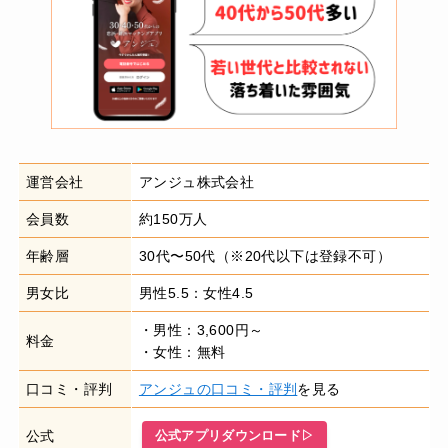
運営会社
アンジュ株式会社
会員数
約150万人
年齢層
30代〜50代（※20代以下は登録不可）
男女比
男性5.5：女性4.5
・男性：3,600円～
料金
・女性：無料
口コミ・評判
アンジュの口コミ・評判
を見る
公式
公式アプリダウンロード▷