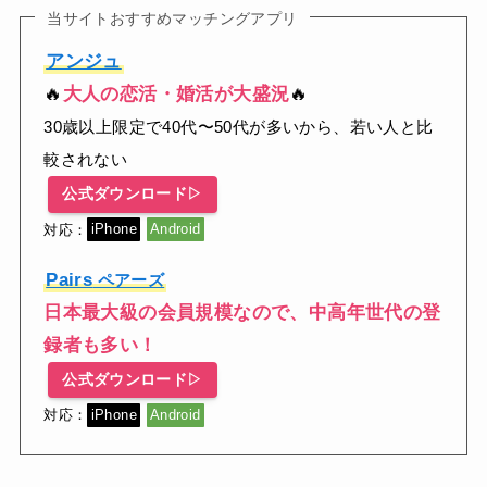
当サイトおすすめマッチングアプリ
アンジュ
🔥
大人の恋活・婚活が大盛況
🔥
30歳以上限定で40代〜50代が多いから、若い人と比
較されない
公式ダウンロード▷
対応：
iPhone
Android
Pairs
ペアーズ
日本最大級の会員規模なので、中高年世代の登
録者も多い！
公式ダウンロード▷
対応：
iPhone
Android