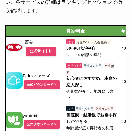
い。各サービスの詳細はランキングセクションで徹
底解説します。
目的/料金
年代
茜会
婚活
月額2200〜入会金あり
50~60代が中心
40〜
公式サイト▷
シニアの婚活の専門
恋活-婚活
男性3,700円
女性無
料
Pairs
ペアーズ
初心者におすすめ、本命の
20
恋人探し
公式ダウンロード▷
会員数が多く、地方にも強
い
婚活
男性4,300円
女性4,300円
価値観・結婚観でお相手探
youbride
しができる
30代
公式ダウンロード▷
年齢層が広く再婚者の利用