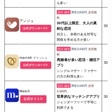
も多い
恋活-婚活
男性3,800円
女性無
料
アンジュ
30代以上限定、大人の真
30代
剣な恋活
公式ダウンロード▷
自立し、余裕のある対等な
関係を求める方が多い
恋活-婚活
男性3,400円
女性無
料
marrish
マリッシュ
再婚者が多い恋活・婚活ア
30
プリ
公式ダウンロード▷
シングルマザー・ファザー
の方の利用も多い
恋活-婚活
男性4,490円
女性
Match
4,490円
世界的なマッチングアプリ
30代
公式サイト▷
ジェンダーフリーで平等に
利用できる