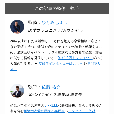
この記事の監修・執筆
監修：
ひとみしょう
恋愛コラムニスト/カウンセラー
20年以上にわたり活動し、2万件を超える恋愛相談に応じて
きた実績を持つ。雑誌やWebメディアでの連載・執筆をはじ
め、講演会やイベント、ラジオ出演など多方面で恋愛・婚活
に関する情報を発信している。
Xは1.3万人フォロワー
がいる
人気の哲学者。▶
監修者インタビューはこちら
▷
専門家リ
スト
執筆：
佐藤 祐介
婚活パラダイス編集部 編集長
婚活パラダイス運営の
LIFRELL
代表取締役。自ら大学教授7
名を含む
婚活や恋愛に関する専門家
へ
インタビュー取材
、イ