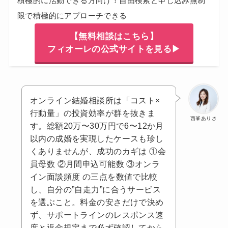
積極的に活動できる方向け！自由検索と申し込み無制
限で積極的にアプローチできる
【無料相談はこちら】
フィオーレの公式サイトを見る▶
オンライン結婚相談所は「コスト×
行動量」の投資効率が群を抜きま
西峯ありさ
す。総額20万〜30万円で6〜12か月
以内の成婚を実現したケースも珍し
くありませんが、成功のカギは ①会
員母数 ②月間申込可能数 ③オンラ
イン面談頻度 の三点を数値で比較
し、自分の”自走力”に合うサービス
を選ぶこと。料金の安さだけで決め
ず、サポートラインのレスポンス速
度と返金規定まで必ず確認してから