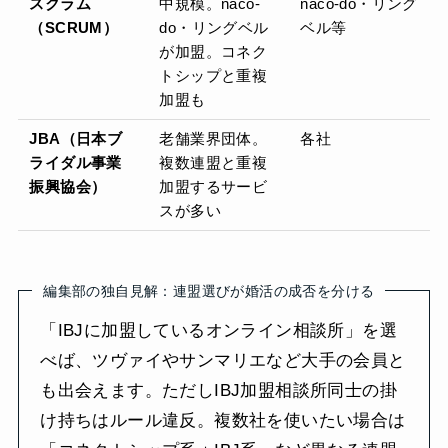
スクラム
中規模。naco-
naco-do・リング
（SCRUM）
do・リングベル
ベル等
が加盟。コネク
トシップと重複
加盟も
JBA（日本ブ
老舗業界団体。
各社
ライダル事業
複数連盟と重複
振興協会）
加盟するサービ
スが多い
編集部の独自見解：連盟選びが婚活の成否を分ける
「IBJに加盟しているオンライン相談所」を選
べば、ツヴァイやサンマリエなど大手の会員と
も出会えます。ただしIBJ加盟相談所同士の掛
け持ちはルール違反。複数社を使いたい場合は