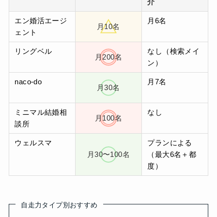
介
エン婚活エージ
月6名
月10名
ェント
リングベル
なし（検索メイ
月200名
ン）
naco-do
月7名
月30名
ミニマル結婚相
なし
月100名
談所
ウェルスマ
プランによる
月30〜100名
（最大6名＋都
度）
自走力タイプ別おすすめ