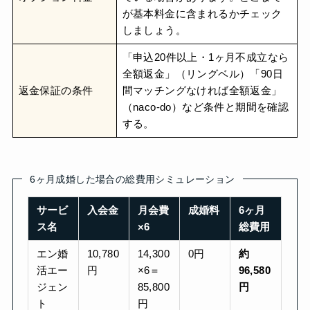
が基本料金に含まれるかチェック
しましょう。
「申込20件以上・1ヶ月不成立なら
全額返金」（リングベル）「90日
返金保証の条件
間マッチングなければ全額返金」
（naco-do）など条件と期間を確認
する。
6ヶ月成婚した場合の総費用シミュレーション
サービ
入会金
月会費
成婚料
6ヶ月
ス名
×6
総費用
エン婚
10,780
14,300
0円
約
活エー
円
×6＝
96,580
ジェン
85,800
円
ト
円