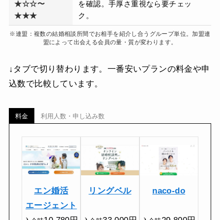
★☆☆〜
を確認。手厚さ重視なら要チェッ
★★★
ク。
※連盟：複数の結婚相談所間でお相手を紹介し合うグループ単位。加盟連
盟によって出会える会員の量・質が変わります。
↓タブで切り替わります。一番安いプランの料金や申
込数で比較しています。
料金
利用人数・申し込み数
エン婚活
リングベル
naco-do
エージェント