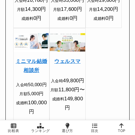
10,780円
33,000円
29,800円
入会時
入会時
入会時
14,300円
17,600円
14,200円
月額
月額
月額
0円
0円
0円
成婚料
成婚料
成婚料
ウェルスマ
ミニマル結婚
相談所
49,800円
入会時
50,000円
入会時
11,800円〜
月額
5,000円
月額
149,800
成婚料
100,000
成婚料
円
円
比較表
ランキング
選び方
目次
TOP