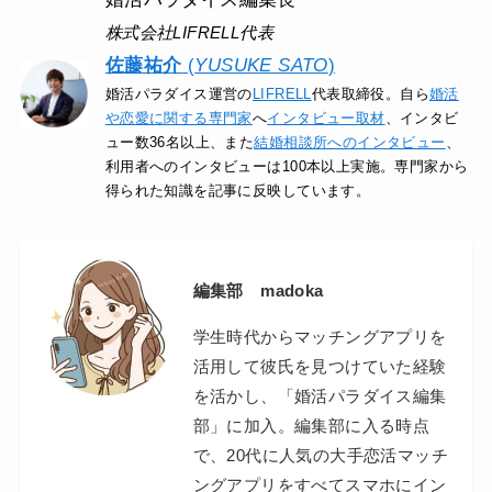
株式会社LIFRELL代表
佐藤祐介
(
YUSUKE SATO
)
婚活パラダイス運営の
LIFRELL
代表取締役。自ら
婚活
や恋愛に関する専門家
へ
インタビュー取材
、インタビ
ュー数36名以上、また
結婚相談所へのインタビュー
、
利用者へのインタビューは100本以上実施。専門家から
得られた知識を記事に反映しています。
編集部 madoka
学生時代からマッチングアプリを
活用して彼氏を見つけていた経験
を活かし、「婚活パラダイス編集
部」に加入。編集部に入る時点
で、20代に人気の大手恋活マッチ
ングアプリをすべてスマホにイン