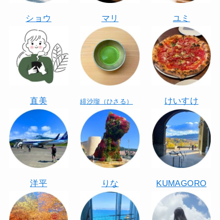
ショウ
マリ
ユミ
直美
けいすけ
緋沙瑠（ひさる）
洋平
りな
KUMAGORO