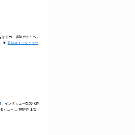
をはじめ、講演会やイベン
者。▶
監修者インタビュー
材
、インタビュー数36名以
タビューは100件以上実