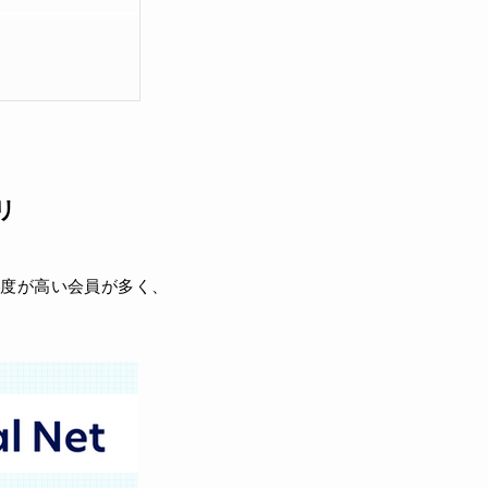
リ
剣度が高い会員が多く、
。