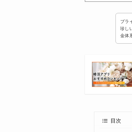
ブラ
珍し
金体系
目次