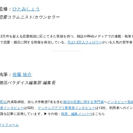
監修：
ひとみしょう
恋愛コラムニスト/カウンセラー
、2万件を超える恋愛相談に応じてきた実績を持つ。雑誌やWebメディアでの連載・執筆
面で恋愛・婚活に関する情報を発信している。
Xは1.3万人フォロワー
がいる人気の哲学
執筆：
佐藤 祐介
婚活パラダイス編集部 編集長
RELL
代表取締役。自ら大学教授7名を含む
婚活や恋愛に関する専門家
へ
インタビュー取
業者インタビュー
は52社、
マッチングアプリ事業者インタビュー
は12社、利用者へのイン
知識を記事に反映しています。▶その他：
執筆、編集メンバー
はこちら
クトフォーム