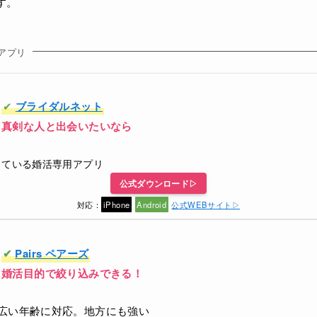
す。
アプリ
✔
ブライダルネット
真剣な人と出会いたいなら
している婚活専用アプリ
公式ダウンロード▷
対応：
iPhone
Android
公式WEBサイト▷
✔
Pairs ペアーズ
婚活目的で絞り込みできる！
広い年齢に対応。地方にも強い