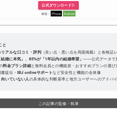
公式ダウンロード▷
対応：
iPhone
Android
こと
の
リアルな口コミ・評判
（良い点・悪い点を両面掲載）と各検証
「結婚に本気」、85%が「1年以内の結婚希望」
——公式データで
の
料金プラン詳細
と無料会員との機能差・おすすめプランの選び
明書提出・
IBJ onlineサポート
など安全性と機能の全体像
・向いていない人
の具体的な判断基準と地方ユーザーへのアドバ
この記事の監修・執筆