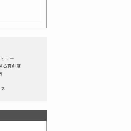
レビュー
見る真剣度
方
イス