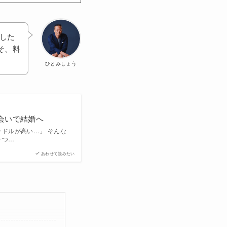
した
そ、料
ひとみしょう
会いで結婚へ
ドルが高い…」 そんな
一つ…
あわせて読みたい