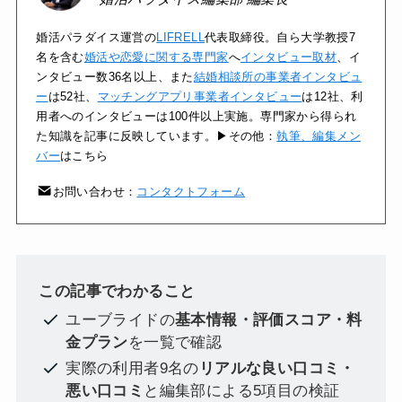
婚活パラダイス運営の
LIFRELL
代表取締役。自ら大学教授7
名を含む
婚活や恋愛に関する専門家
へ
インタビュー取材
、イ
ンタビュー数36名以上、また
結婚相談所の事業者インタビュ
ー
は52社、
マッチングアプリ事業者インタビュー
は12社、利
用者へのインタビューは100件以上実施。専門家から得られ
た知識を記事に反映しています。▶その他：
執筆、編集メン
バー
はこちら
お問い合わせ：
コンタクトフォーム
この記事でわかること
ユーブライドの
基本情報・評価スコア・料
金プラン
を一覧で確認
実際の利用者9名の
リアルな良い口コミ・
悪い口コミ
と編集部による5項目の検証