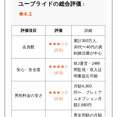
ユーブライドの総合評価
：
★4.1
評価項目
評価
詳細
累計300万人、
★★★☆☆
会員数
30代〜40代の真
(3.5)
剣婚活層が中心
IBJ運営・24時
★★★★☆
安心・安全度
間監視・収入証
(4.5)
明書提出可能
月額4,300
★★★☆☆
円〜、プレミア
男性料金の安さ
(3.8)
ムオプション月
額2,980円
男女同額の月額