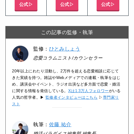
公式▷
公式▷
公式▷
この記事の監修・執筆
監修：
ひとみしょう
恋愛コラムニスト/カウンセラー
20年以上にわたり活動し、2万件を超える恋愛相談に応じて
きた実績を持つ。雑誌やWebメディアでの連載・執筆をはじ
め、講演会やイベント、ラジオ出演など多方面で恋愛・婚活
に関する情報を発信している。
Xは1.3万人フォロワー
がいる
人気の哲学者。▶
監修者インタビューはこちら
▷
専門家リ
スト
執筆：
佐藤 祐介
婚活パラダイス編集部 編集長