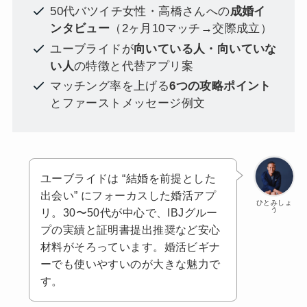
50代バツイチ女性・高橋さんへの
成婚イ
ンタビュー
（2ヶ月10マッチ→交際成立）
ユーブライドが
向いている人・向いていな
い人
の特徴と代替アプリ案
マッチング率を上げる
6つの攻略ポイント
とファーストメッセージ例文
ユーブライドは “結婚を前提とした
出会い” にフォーカスした婚活アプ
ひとみしょ
う
リ。30〜50代が中心で、IBJグルー
プの実績と証明書提出推奨など安心
材料がそろっています。婚活ビギナ
ーでも使いやすいのが大きな魅力で
す。