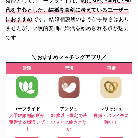
結論として、ユーブライドは、
特に30代・40代・50
代を中心とした、結婚を真剣に考えているユーザー
におすすめ
です。結婚相談所のような手厚さはあり
ませんが、比較的安価に婚活を始められる点が魅力
です。
＼おすすめマッチングアプリ／
婚活
恋活
再婚
ユーブライド
アンジュ
マリッシュ
大手結婚相談所が
30歳以上限定で若
再婚・バツイチに
運営する婚活アプ
い人と比較されな
強い！
リ
い