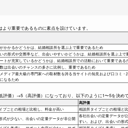
はより重要であるものに素点を設けています。
がかかるかどうかは、結婚相談所を選ぶ上で重要であるため
いの形式や交際率など、出会いやすいかどうかは、結婚相談所を選ぶ上で
ートが充実しているかどうかは、結婚相談所での活動において重要である
数は出会いのチャンスの多さに比例し、重要であるため
メディア最大級の専門家への取材数を誇る当サイトの知見および口コミ・
になるため
（低評価）→5（高評価）になっており、以下のように1〜5を決め
高評価
イプごとの相場と比較し、料金が高い
相談所タイプごとの相場と
各社出会いの定量データが
形式が少ない、出会いの定量データが非公開
すい。および、出会いの形
イプを考慮し、サポート内容が少ない、サポ
相談所タイプを考慮し、サ