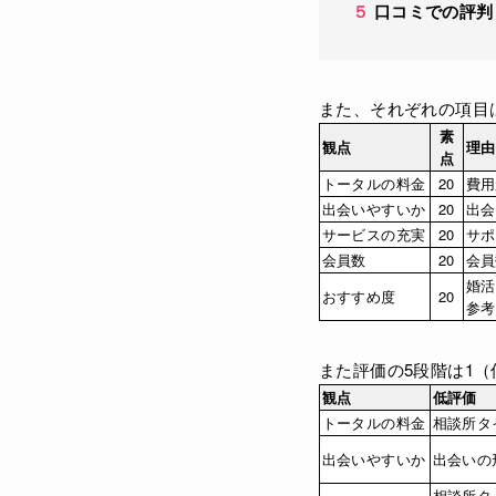
５
口コミでの評判
また、それぞれの項目
素
観点
理由
点
トータルの料金
20
費用
出会いやすいか
20
出会
サービスの充実
20
サポ
会員数
20
会員
婚活
おすすめ度
20
参考
また評価の5段階は1
観点
低評価
トータルの料金
相談所タ
出会いやすいか
出会いの
相談所タ