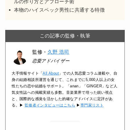
ルの作り方とアプローチ術
本物のハイスペック男性に共通する特徴
この記事の監修・執筆
監修・
久野 浩司
恋愛アドバイザー
大手情報サイト「
All About
」での人気恋愛コラム連載や、自
身の結婚相談所運営を通じて、これまでに5,000人以上の女
性たちの恋や結婚をサポート。「anan」「GINGER」など人
気女性誌への掲載実績も多数。音楽業界で培った鋭い視点
と、国際的な感覚を活かした的確なアドバイスに定評があ
る。▶
監修者インタビューはこちら
▶
専門家リスト