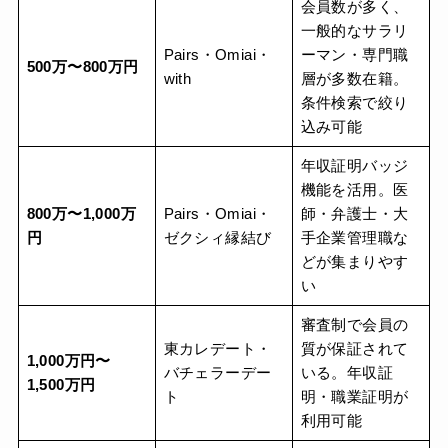
会員数が多く、
一般的なサラリ
Pairs・Omiai・
ーマン・専門職
500万〜800万円
with
層が多数在籍。
条件検索で絞り
込み可能
年収証明バッジ
機能を活用。医
800万〜1,000万
Pairs・Omiai・
師・弁護士・大
円
ゼクシィ縁結び
手企業管理職な
どが集まりやす
い
審査制で会員の
東カレデート・
質が保証されて
1,000万円〜
バチェラーデー
いる。年収証
1,500万円
ト
明・職業証明が
利用可能