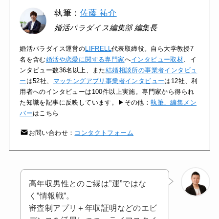
執筆：
佐藤 祐介
婚活パラダイス編集部 編集長
婚活パラダイス運営の
LIFRELL
代表取締役。自ら大学教授7
名を含む
婚活や恋愛に関する専門家
へ
インタビュー取材
、イ
ンタビュー数36名以上、また
結婚相談所の事業者インタビュ
ー
は52社、
マッチングアプリ事業者インタビュー
は12社、利
用者へのインタビューは100件以上実施。専門家から得られ
た知識を記事に反映しています。▶その他：
執筆、編集メン
バー
はこちら
お問い合わせ：
コンタクトフォーム
高年収男性とのご縁は”運”ではな
く”情報戦”。
審査制アプリ＋年収証明などのエビ