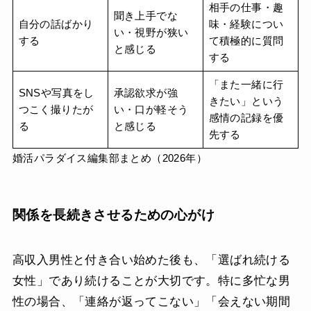
相手の仕事・趣
聞き上手でな
自分の話ばかり
味・経験につい
い・視野が狭い
する
て積極的に質問
と感じる
する
「また一緒に行
SNSや写真をし
承認欲求が強
きたい」という
つこく撮りたが
い・口が軽そう
感情の記録を優
る
と感じる
先する
婚活パラダイス編集部まとめ（2026年）
関係を長続きさせるための心がけ
高収入男性と付き合い始めた後も、「選ばれ続ける
女性」であり続けることが大切です。特に多忙な男
性の場合、「連絡が返ってこない」「会えない期間