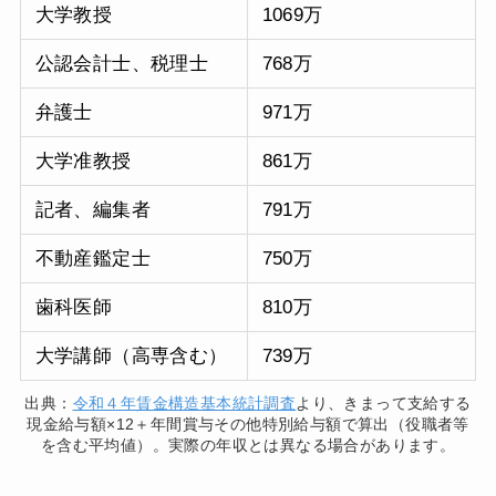
大学教授
1069万
公認会計士、税理士
768万
弁護士
971万
大学准教授
861万
記者、編集者
791万
不動産鑑定士
750万
歯科医師
810万
大学講師（高専含む）
739万
出典：
令和４年賃金構造基本統計調査
より、きまって支給する
現金給与額×12＋年間賞与その他特別給与額で算出（役職者等
を含む平均値）。実際の年収とは異なる場合があります。