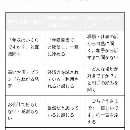
高収入男性がど
代わりにすべき
NGな行動・発言
う感じるか
こと
職場・仕事の話
「年収はいくら
「年収目当て」
から自然に聞
ですか？」と直
と確信し、一気
く。相手から話
接聞く
に冷める
すまで聞かない
「どんな場所が
高いお店・ブラ
経済力を試され
好きですか？」
ンドをねだる発
ている・利用さ
と相手の好みを
言
れると感じる
聞く
「ごちそうさま
お会計で何もし
当然だと思って
です、嬉しいで
ない・感謝もな
いると感じる
す」の一言を添
い
える