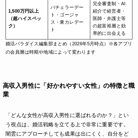
完全審査制・AI
バチェラーデー
1,500万円以上
紹介で経営者・
ト・ゴージャ
（超ハイスペッ
医師・弁護士等
ス・東カレデー
ク）
の超富裕層と効
ト
率的に出会える
婚活パラダイス編集部まとめ（2026年5月時点）※各アプリ
の会員層は時期や地域によって変わります
高収入男性に「好かれやすい女性」の特徴と職
業
「どんな女性が高収入男性に選ばれるのか？」とい
う視点は、婚活戦略を立てる上で非常に重要です。
闇雲にアプローチしても成果は出にくく、自分をど