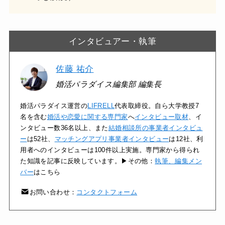
インタビュアー・執筆
佐藤 祐介
婚活パラダイス編集部 編集長
婚活パラダイス運営の
LIFRELL
代表取締役。自ら大学教授7
名を含む
婚活や恋愛に関する専門家
へ
インタビュー取材
、イ
ンタビュー数36名以上、また
結婚相談所の事業者インタビュ
ー
は52社、
マッチングアプリ事業者インタビュー
は12社、利
用者へのインタビューは100件以上実施。専門家から得られ
た知識を記事に反映しています。▶その他：
執筆、編集メン
バー
はこちら
お問い合わせ：
コンタクトフォーム