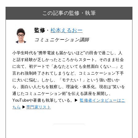
この記事の監修・執筆
監修
・
松本えるおー
コミュニケーション講師
小学生時代を“携帯電波も届かないほど”の田舎で過ごし、人
と話す経験が乏しかったところからスタート。そのまま社会
に出て、初デートで「あなたといても全然面白くない…」と
言われ強制終了されてしまうなど、コミュニケーション下手
に大いに悩む。しかし、「モテたい！」という強い想いか
ら、面白い人たちを観察し、理論化・体系化。現在は“笑いを
通じたコミュニケーション術”を伝える講座を展開し、
YouTubeや著書も執筆している。▶
監修者インタビューはこ
ちら
▶
専門家リスト