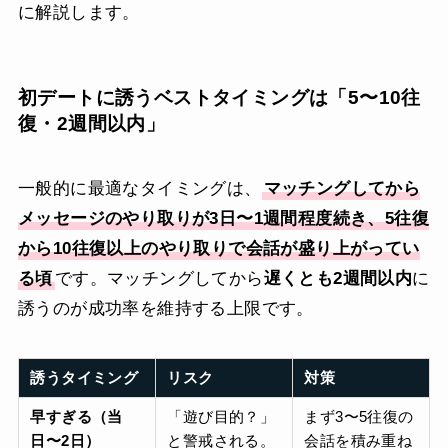
に解説します。
初デートに誘うベストタイミングは「5〜10往
復・2週間以内」
一般的に最適なタイミングは、
マッチングしてから
メッセージのやり取りが3日〜1週間程度続き、5往復
から10往復以上のやり取りで会話が盛り上がってい
る頃
です。マッチングしてから
遅くとも2週間以内
に
誘うのが成功率を維持する上限です。
誘うタイミング
リスク
対策
早すぎる（当
「遊び目的？」
まず3〜5往復の
日〜2日）
と警戒される。
会話を積み重ね