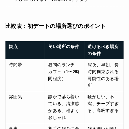
比較表：初デートの場所選びのポイント
観点
良い場所の条件
避けるべき場所
の条件
時間帯
昼間のランチ、
深夜、早朝、長
カフェ（1〜2時
時間拘束される
間程度）
可能性のある場
所
雰囲気
静かで落ち着い
騒がしい、不
ている、清潔感
潔、チープすぎ
がある、程よく
る、高級すぎる
おしゃれ
食事
相手の好みに合
好き嫌いが激し