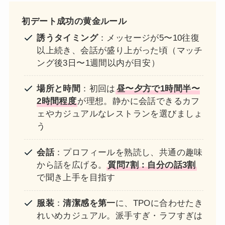
初デート成功の黄金ルール
誘うタイミング
：メッセージが5〜10往復
以上続き、会話が盛り上がった頃（マッチ
ング後3日〜1週間以内が目安）
場所と時間
：初回は
昼〜夕方で1時間半〜
2時間程度
が理想。静かに会話できるカフ
ェやカジュアルなレストランを選びましょ
う
会話
：プロフィールを熟読し、共通の趣味
から話を広げる。
質問7割：自分の話3割
で聞き上手を目指す
服装
：
清潔感を第一
に、TPOに合わせたき
れいめカジュアル。派手すぎ・ラフすぎは