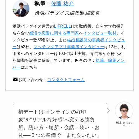
執筆
：
佐藤 祐介
婚活パラダイス編集部 編集長
婚活パラダイス運営の
LIFRELL
代表取締役。自ら大学教授7
名を含む
婚活や恋愛に関する専門家
へ
インタビュー取材
、イ
ンタビュー数36名以上、また
結婚相談所の事業者インタビュ
ー
は52社、
マッチングアプリ事業者インタビュー
は12社、利
用者へのインタビューは100件以上実施。専門家から得られ
た知識を記事に反映しています。▶その他：
執筆、編集メン
バー
はこちら
お問い合わせ：
コンタクトフォーム
初デートは”オンラインの好印
象”を”リアルな好感”へ変える勝負
松本えるお
ー
所。誘い方・場所・会話・装い・お
礼──５つの準備で「また会いたい」