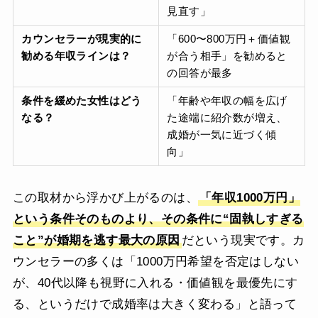
見直す」
カウンセラーが現実的に
「600〜800万円＋価値観
勧める年収ラインは？
が合う相手」を勧めると
の回答が最多
条件を緩めた女性はどう
「年齢や年収の幅を広げ
なる？
た途端に紹介数が増え、
成婚が一気に近づく傾
向」
この取材から浮かび上がるのは、
「年収1000万円」
という条件そのものより、その条件に“固執しすぎる
こと”が婚期を逃す最大の原因
だという現実です。カ
ウンセラーの多くは「1000万円希望を否定はしない
が、40代以降も視野に入れる・価値観を最優先にす
る、というだけで成婚率は大きく変わる」と語って