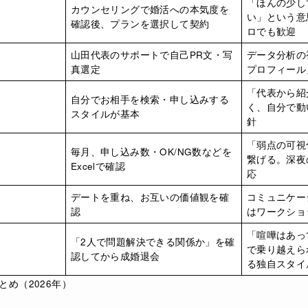
「ほんの少し
カウンセリングで婚活への本気度を
い」という意
確認後、プランを選択して契約
ロでも歓迎
山田代表のサポートで自己PR文・写
データ分析の
真選定
プロフィール
「代表から紹
自分でお相手を検索・申し込みする
く、自分で動
スタイルが基本
針
「弱点の可視
毎月、申し込み数・OK/NG数などを
繋げる。深夜
Excelで確認
応
デートを重ね、お互いの価値観を確
コミュニケー
認
はワークショ
「喧嘩はあっ
「2人で問題解決できる関係か」を確
で乗り越えら
認してから成婚退会
る独自スタイ
め（2026年）