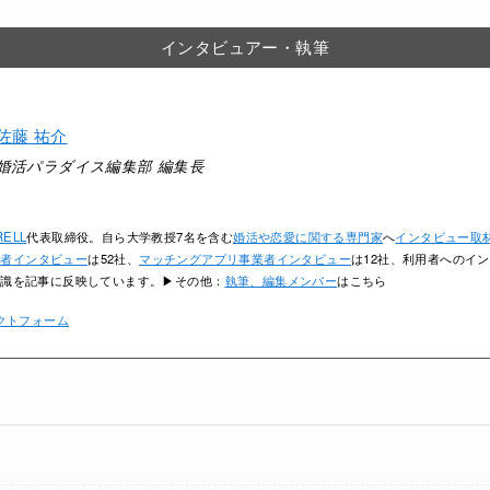
インタビュアー・執筆
佐藤 祐介
婚活パラダイス編集部 編集長
RELL
代表取締役。自ら大学教授7名を含む
婚活や恋愛に関する専門家
へ
インタビュー取
業者インタビュー
は52社、
マッチングアプリ事業者インタビュー
は12社、利用者へのイン
知識を記事に反映しています。▶その他：
執筆、編集メンバー
はこちら
クトフォーム