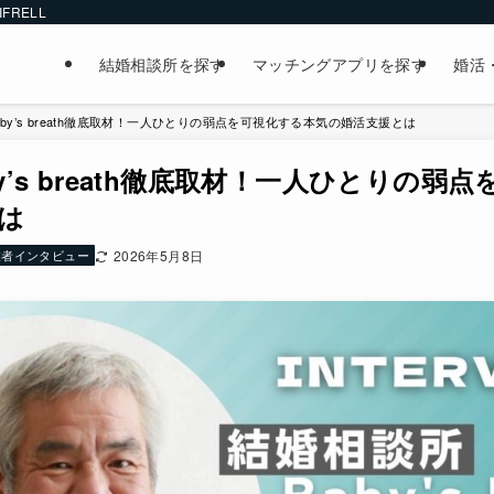
FRELL
結婚相談所を探す
マッチングアプリを探す
婚活
by’s breath徹底取材！一人ひとりの弱点を可視化する本気の婚活支援とは
y’s breath徹底取材！一人ひとりの弱
は
業者インタビュー
2026年5月8日