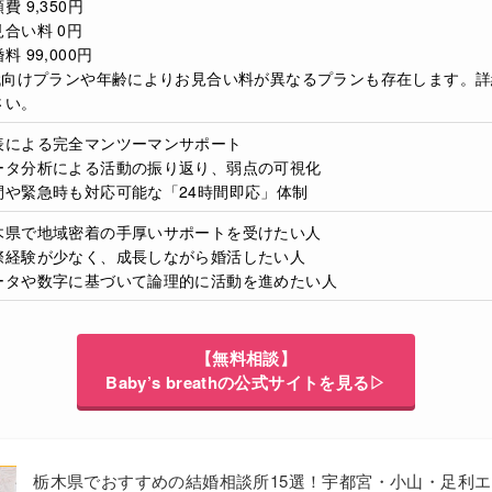
費 9,350円
合い料 0円
料 99,000円
0代向けプランや年齢によりお見合い料が異なるプランも存在します。
さい。
表による完全マンツーマンサポート
ータ分析による活動の振り返り、弱点の可視化
間や緊急時も対応可能な「24時間即応」体制
木県で地域密着の手厚いサポートを受けたい人
際経験が少なく、成長しながら婚活したい人
ータや数字に基づいて論理的に活動を進めたい人
【無料相談】
Baby’s breathの公式サイトを見る▷
栃木県でおすすめの結婚相談所15選！宇都宮・小山・足利