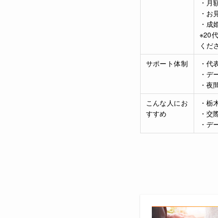
・月額
・お見
・成婚
※2
くだ
サポート体制
・代
・デ
・夜
こんな人にお
・栃
すすめ
・交
・デ