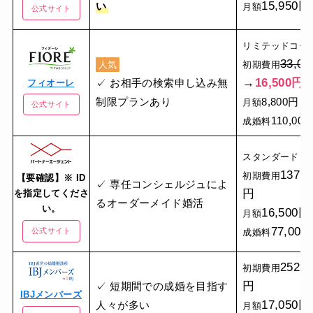
15,950円
い
月額
公式サイト
リミテッドコー
33,0
人気
初期費用
→
16,500円
✓ お相手の検索申し込み無
フィオーレ
制限プランあり
8,800円
月額
公式サイト
110,00
成婚料
スタンダードコ
137,5
初期費用
【要確認】※ ID
✓ 専任コンシェルジュによ
円
を指定してくださ
るオーダーメイド婚活
い。
16,500円
月額
77,000
公式サイト
成婚料
252,4
初期費用
円
✓ 短期間での成婚を目指す
IBJメンバーズ
17,050円
人々が多い
月額