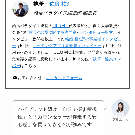
執筆
：
佐藤 祐介
婚活パラダイス編集部 編集長
婚活パラダイス運営の
LIFRELL
代表取締役。自ら大学教授7
名を含む
婚活や恋愛に関する専門家
へ
インタビュー取材
、イ
ンタビュー数36名以上、また
結婚相談所の事業者インタビュ
ー
は52社、
マッチングアプリ事業者インタビュー
は12社、利
用者へのインタビューは100件以上実施。専門家から得られ
た知識を記事に反映しています。▶その他：
執筆、編集メン
バー
はこちら
お問い合わせ：
コンタクトフォーム
ハイブリッド型は「自分で探す積極
性」と「カウンセラーが伴走する安
西峯ありさ
心感」を両立できるのが強みです。