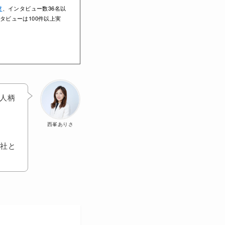
材
、インタビュー数36名以
タビューは100件以上実
で人柄
西峯ありさ
他社と