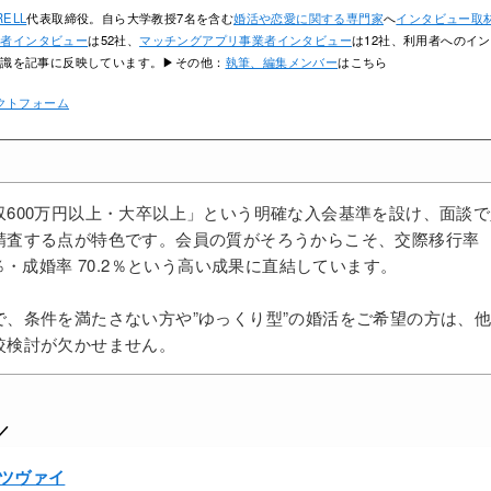
RELL
代表取締役。自ら大学教授7名を含む
婚活や恋愛に関する専門家
へ
インタビュー取
業者インタビュー
は52社、
マッチングアプリ事業者インタビュー
は12社、利用者へのイン
知識を記事に反映しています。▶その他：
執筆、編集メンバー
はこちら
クトフォーム
収600万円以上・大卒以上」という明確な入会基準を設け、面談
精査する点が特色です。会員の質がそろうからこそ、交際移行率
6％・成婚率 70.2％という高い成果に直結しています。
で、条件を満たさない方や”ゆっくり型”の婚活をご希望の方は、
較検討が欠かせません。
／
ツヴァイ