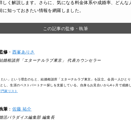
詳しく解説します。さらに、気になる料金体系や成婚率、どんな
前に知っておきたい情報を網羅しました。
この記事の監修・執筆
監修
・
西峯ありさ
結婚相談所「エターナルラブ東京」 代表カウンセラー
したい」という理念のもと、結婚相談所「エターナルラブ東京」を設立。会員一人ひと
とし、生涯のベストパートナー探しを支援している。自身もお見合いから4ヶ月で成婚
専門家リスト
執筆
：
佐藤 祐介
婚活パラダイス編集部 編集長