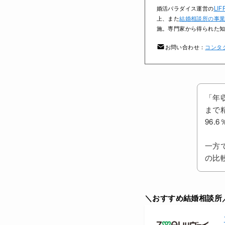
婚活パラダイス運営の
LIF
上、また
結婚相談所の事
施。専門家から得られた
お問い合わせ：
コンタ
「年
まで
96.
一方
の比
＼おすすめ結婚相談所