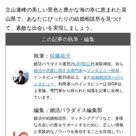
立山連峰の美しい景色と豊かな海の幸に恵まれた富
山県で、あなたにぴったりの結婚相談所を見つけ
て、素敵な出会いを実現しましょう。
この記事の執筆・編集
執筆：
佐藤祐介
婚活パラダイス運営の
LIFRELL
代表取締役。自ら
婚活や恋愛に関する専門家
へ
インタビュー取材
、
インタビュー数35名以上、また
結婚相談所へのイ
ンタビュー
、利用者へのインタビューは100本以
上実施。専門家から得られた知識を記事に反映し
ています。
編集：婚活パラダイス編集部
婚活や結婚相談所、マッチングアプリなど、多様
な出会いの形をサポートするために、正しい情報
と実践的なノウハウを発信することを目指してい