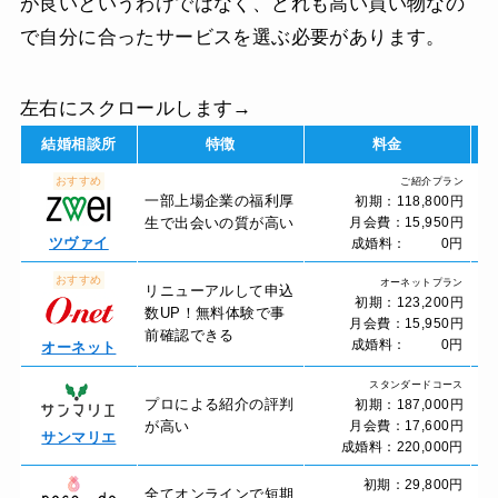
が良いというわけではなく、どれも高い買い物なの
で自分に合ったサービスを選ぶ必要があります。
左右にスクロールします→
結婚相談所
特徴
料金
おすすめ
ご紹介プラン
デ
一部上場企業の福利厚
初期：118,800円
仲
生で出会いの質が高い
月会費：15,950円
お
ツヴァイ
成婚料： 0円
おすすめ
オーネットプラン
リニューアルして申込
デ
初期：123,200円
数UP！無料体験で事
仲
月会費：15,950円
前確認できる
お
成婚料： 0円
オーネット
スタンダードコース
デ
プロによる紹介の評判
初期：187,000円
仲
が高い
月会費：17,600円
お
サンマリエ
成婚料：220,000円
初期：29,800円
全てオンラインで短期
デ