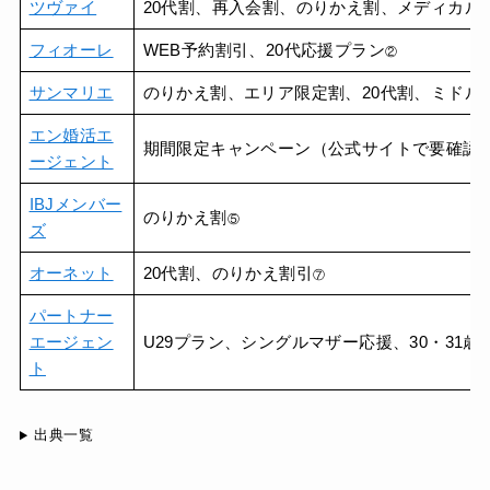
ツヴァイ
20代割、再入会割、のりかえ割、メディカル
フィオーレ
WEB予約割引、20代応援プラン
②
サンマリエ
のりかえ割、エリア限定割、20代割、ミドル
エン婚活エ
期間限定キャンペーン（公式サイトで要確認
ージェント
IBJメンバー
のりかえ割
⑤
ズ
オーネット
20代割、のりかえ割引
⑦
パートナー
エージェン
U29プラン、シングルマザー応援、30・31歳
ト
出典一覧