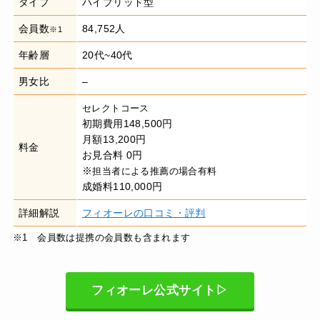
タイプ
ハイブリッド型
会員数
84,752人
※1
年齢層
20代~40代
男女比
–
セレクトコース
初期費用148,500円
月額13,200円
料金
お見合料 0円
※
担当者による推薦の場合有料
成婚料110,000円
詳細解説
フィオーレの口コミ・評判
※1 会員数は提携の会員数も含まれます
フィオーレ公式サイト▷