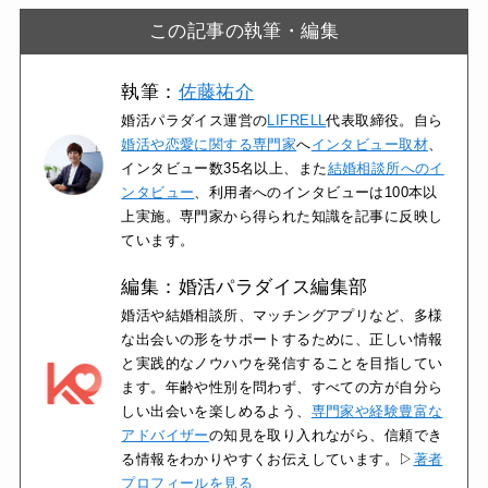
この記事の執筆・編集
執筆：
佐藤祐介
婚活パラダイス運営の
LIFRELL
代表取締役。自ら
婚活や恋愛に関する専門家
へ
インタビュー取材
、
インタビュー数35名以上、また
結婚相談所へのイ
ンタビュー
、利用者へのインタビューは100本以
上実施。専門家から得られた知識を記事に反映し
ています。
編集：婚活パラダイス編集部
婚活や結婚相談所、マッチングアプリなど、多様
な出会いの形をサポートするために、正しい情報
と実践的なノウハウを発信することを目指してい
ます。年齢や性別を問わず、すべての方が自分ら
しい出会いを楽しめるよう、
専門家や経験豊富な
アドバイザー
の知見を取り入れながら、信頼でき
る情報をわかりやすくお伝えしています。▷
著者
プロフィールを見る