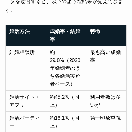
ータを総合すると、以下のような結果が見えてきま
す。
婚活方法
成婚率・結婚
特徴
率
結婚相談所
約
最も高い成婚
29.8%（2023
率
年婚姻者のう
ち各婚活実施
者ベース）
婚活サイト・
約45.2%（同
利用者数は多
アプリ
上）
いが
婚活パーティ
約16.1%（同
第一印象重視
ー
上）