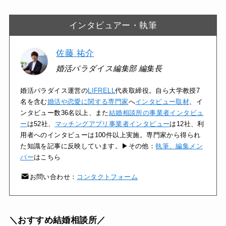
インタビュアー・執筆
佐藤 祐介
婚活パラダイス編集部 編集長
婚活パラダイス運営の
LIFRELL
代表取締役。自ら大学教授7
名を含む
婚活や恋愛に関する専門家
へ
インタビュー取材
、イ
ンタビュー数36名以上、また
結婚相談所の事業者インタビュ
ー
は52社、
マッチングアプリ事業者インタビュー
は12社、利
用者へのインタビューは100件以上実施。専門家から得られ
た知識を記事に反映しています。▶その他：
執筆、編集メン
バー
はこちら
お問い合わせ：
コンタクトフォーム
＼おすすめ結婚相談所／