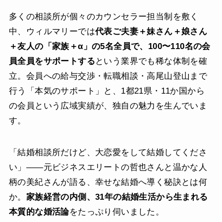
多くの相談所が個々のカウンセラー担当制を敷く
中、ウィルマリーでは
代表ご夫妻＋妹さん＋娘さん
＋友人の「家族＋α」の5名全員で、100〜110名の会
員全員をサポートする
という業界でも稀な体制を確
立。会員への給与交渉・転職相談・高尾山登山まで
行う「本気のサポート」と、1都21県・11か国から
の会員という広域実績が、独自の魅力を生んでいま
す。
「結婚相談所だけど、大恋愛をして結婚してくださ
い」——元ビジネスエリートの哲也さんと温かな人
柄の美紀さんが語る、幸せな結婚へ導く秘訣とは何
か。
家族経営の内側、31年の結婚生活から生まれる
本質的な婚活論
をたっぷり伺いました。