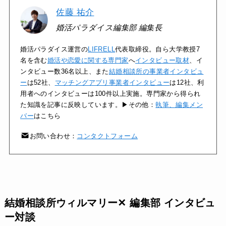
佐藤 祐介
婚活パラダイス編集部 編集長
婚活パラダイス運営の
LIFRELL
代表取締役。自ら大学教授7
名を含む
婚活や恋愛に関する専門家
へ
インタビュー取材
、イ
ンタビュー数36名以上、また
結婚相談所の事業者インタビュ
ー
は52社、
マッチングアプリ事業者インタビュー
は12社、利
用者へのインタビューは100件以上実施。専門家から得られ
た知識を記事に反映しています。▶その他：
執筆、編集メン
バー
はこちら
お問い合わせ：
コンタクトフォーム
結婚相談所ウィルマリー✕ 編集部 インタビュ
ー対談