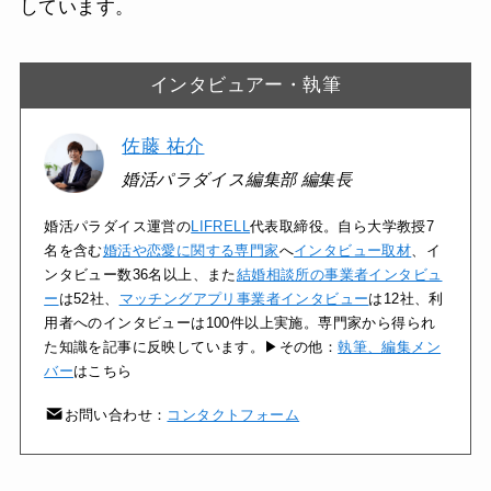
しています。
インタビュアー・執筆
佐藤 祐介
婚活パラダイス編集部 編集長
婚活パラダイス運営の
LIFRELL
代表取締役。自ら大学教授7
名を含む
婚活や恋愛に関する専門家
へ
インタビュー取材
、イ
ンタビュー数36名以上、また
結婚相談所の事業者インタビュ
ー
は52社、
マッチングアプリ事業者インタビュー
は12社、利
用者へのインタビューは100件以上実施。専門家から得られ
た知識を記事に反映しています。▶その他：
執筆、編集メン
バー
はこちら
お問い合わせ：
コンタクトフォーム