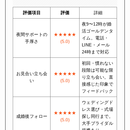
評価項目
評価
詳細
夜9〜12時が婚
活ゴールデンタ
夜間サポートの
★★★★★
イム。電話・
手厚さ
(5.0)
LINE・メール
24時まで対応
初回・慣れない
段階は可能な限
お見合い立ち会
★★★★★
り立ち会い。直
い
(5.0)
接感じた印象で
フィードバック
ウェディングド
レス選び・式場
★★★★★
成婚後フォロー
探し同行まで。
(5.0)
大手ブライダル