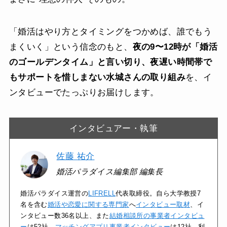
「婚活はやり方とタイミングをつかめば、誰でもう
まくいく」という信念のもと、
夜の9〜12時が「婚活
のゴールデンタイム」と言い切り、夜遅い時間帯で
もサポートを惜しまない水城さんの取り組み
を、イ
ンタビューでたっぷりお届けします。
インタビュアー・執筆
佐藤 祐介
婚活パラダイス編集部 編集長
婚活パラダイス運営の
LIFRELL
代表取締役。自ら大学教授7
名を含む
婚活や恋愛に関する専門家
へ
インタビュー取材
、イ
ンタビュー数36名以上、また
結婚相談所の事業者インタビュ
ー
は52社、
マッチングアプリ事業者インタビュー
は12社、利