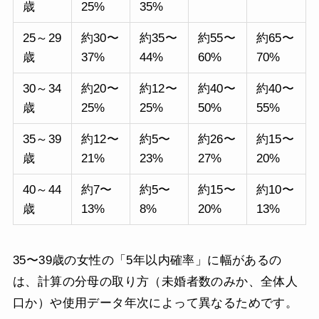
歳
25%
35%
25～29
約30〜
約35〜
約55〜
約65〜
歳
37%
44%
60%
70%
30～34
約20〜
約12〜
約40〜
約40〜
歳
25%
25%
50%
55%
35～39
約12〜
約5〜
約26〜
約15〜
歳
21%
23%
27%
20%
40～44
約7〜
約5〜
約15〜
約10〜
歳
13%
8%
20%
13%
35〜39歳の女性の「5年以内確率」に幅があるの
は、計算の分母の取り方（未婚者数のみか、全体人
口か）や使用データ年次によって異なるためです。