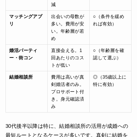
減
マッチングアプ
出会いの母数が
○（条件を緩め
リ
多い。費用が安
れば有効）
い。年齢層が若
め
婚活パーティ
直接会える。1
○（年齢層を確
ー・街コン
回あたりのコス
認して選ぶ）
トが低い
結婚相談所
費用は高いが真
◎（35歳以上に
剣婚活者のみ。
特に有効）
プロサポート付
き。身元確認済
み
30代後半以降は特に、結婚相談所の活用が成婚への
最短ルートとなるケースが多いです。真剣に結婚を