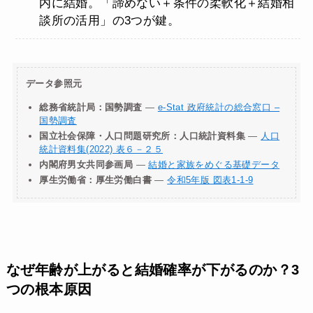
内に結婚。「諦めない＋条件の柔軟化＋結婚相
談所の活用」の3つが鍵。
データ参照元
総務省統計局：国勢調査
—
e-Stat 政府統計の総合窓口 –
国勢調査
国立社会保障・人口問題研究所：人口統計資料集
—
人口
統計資料集(2022) 表６－２５
内閣府男女共同参画局
—
結婚と家族をめぐる基礎データ
厚生労働省：厚生労働白書
—
令和5年版 図表1-1-9
なぜ年齢が上がると結婚確率が下がるのか？3
つの根本原因