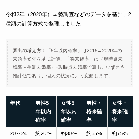
令和2年（2020年）国勢調査などのデータを基に、2
種類の計算方式で整理しました。
算出の考え方：
「5年以内確率」は2015→2020年の
未婚率変化を基に計算。「将来確率」は（現時点未
婚率－生涯未婚率）÷現時点未婚率で算出。いずれも
推計値であり、個人の状況により変動します。
年代
男性5
女性5
男性・
女性・
年以内
年以内
将来確
将来確
確率
確率
率
率
20～24
約20〜
約30〜
約65%
約75%