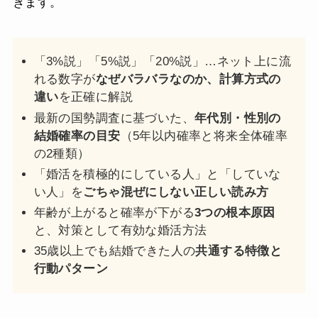
きます。
「3%説」「5%説」「20%説」…ネット上に流
れる数字が
なぜバラバラなのか、計算方式の
違い
を正確に解説
最新の国勢調査に基づいた、
年代別・性別の
結婚確率の目安
（5年以内確率と将来全体確率
の2種類）
「婚活を積極的にしている人」と「していな
い人」を
ごちゃ混ぜにしない正しい読み方
年齢が上がると確率が下がる
3つの根本原因
と、対策として有効な婚活方法
35歳以上でも結婚できた人の
共通する特徴と
行動パターン