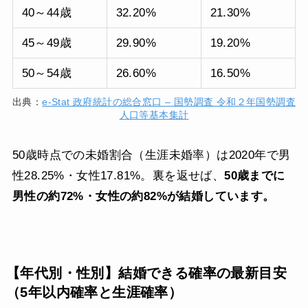
40～44歳
32.20%
21.30%
45～49歳
29.90%
19.20%
50～54歳
26.60%
16.50%
出典：
e-Stat 政府統計の総合窓口 – 国勢調査 令和２年国勢調査
人口等基本集計
50歳時点での未婚割合（生涯未婚率）は2020年で男
性28.25%・女性17.81%。裏を返せば、
50歳までに
男性の約72%・女性の約82%が結婚しています。
【年代別・性別】結婚できる確率の最新目安
（5年以内確率と生涯確率）