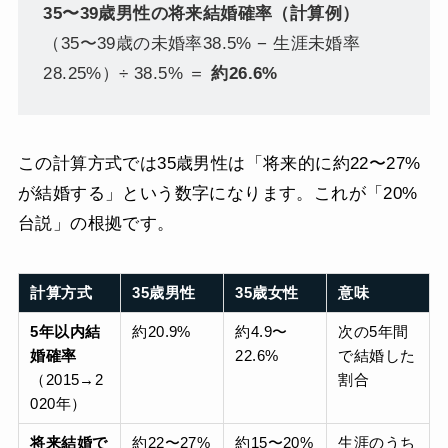
35〜39歳男性の将来結婚確率（計算例）
（35〜39歳の未婚率38.5% − 生涯未婚率
28.25%）÷ 38.5% ＝
約26.6%
この計算方式では35歳男性は「将来的に約22〜27%
が結婚する」という数字になります。これが「20%
台説」の根拠です。
計算方式
35歳男性
35歳女性
意味
5年以内結
約20.9%
約4.9〜
次の5年間
婚確率
22.6%
で結婚した
（2015→2
割合
020年）
将来結婚で
約22〜27%
約15〜20%
生涯のうち