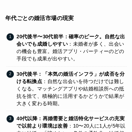
年代ごとの婚活市場の現実
20代後半〜30代前半：確率のピーク。自然な出
会いでも成婚しやすい
：未婚者が多く、出会い
の機会も豊富。婚活アプリ・パーティーのどの
手段でも成果が出やすい。
30代後半：「本気の婚活インフラ」が成否を分
ける転換点
：自然な出会いを待つだけでは難し
くなる。マッチングアプリや結婚相談所への抵
抗を捨て、積極的に活用するかどうかで結果が
大きく変わる時期。
40代以降：再婚需要と婚活特化サービスの充実
で以前より環境は改善
：10〜20人に1人が5年以