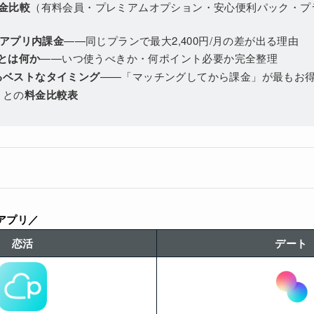
金比較
（有料会員・プレミアムオプション・安心便利パック・プ
s アプリ内課金
——同じプランで最大2,400円/月の差が出る理由
トとは何か
——いつ使うべきか・何ポイント必要か完全整理
るベストなタイミング
——「マッチングしてから課金」が最もお
リとの
料金比較表
アプリ／
恋活
デート