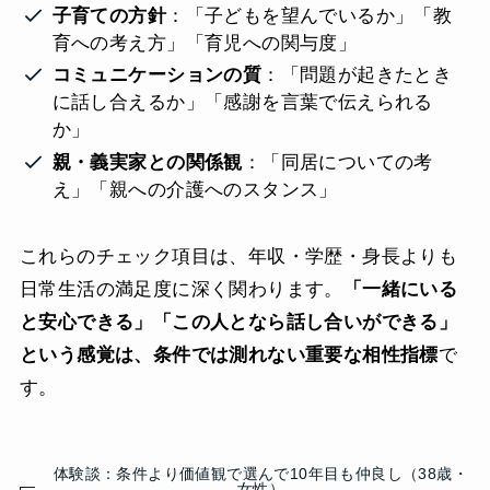
子育ての方針
：「子どもを望んでいるか」「教
育への考え方」「育児への関与度」
コミュニケーションの質
：「問題が起きたとき
に話し合えるか」「感謝を言葉で伝えられる
か」
親・義実家との関係観
：「同居についての考
え」「親への介護へのスタンス」
これらのチェック項目は、年収・学歴・身長よりも
日常生活の満足度に深く関わります。
「一緒にいる
と安心できる」「この人となら話し合いができる」
という感覚は、条件では測れない重要な相性指標
で
す。
体験談：条件より価値観で選んで10年目も仲良し（38歳・
女性）