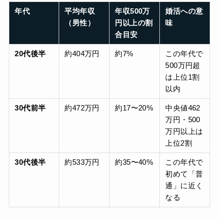
年代
平均年収
年収500万
婚活への意
（男性）
円以上の割
味
合目安
20代後半
約404万円
約7%
この年代で
500万円超
は上位1割
以内
30代前半
約472万円
約17〜20%
中央値462
万円・500
万円以上は
上位2割
30代後半
約533万円
約35〜40%
この年代で
初めて「普
通」に近く
なる