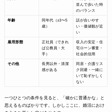
並んで歩いた時
のバランス
年齢
同年代（±3〜5
話が合いやす
歳）
い・価値観が近
い
雇用形態
正社員（できれ
収入の安定・住
ば公務員・大
宅ローン審査・
手）
社会的信用
その他
長男以外・清潔
同居・介護リス
感がある
ク回避・一緒に
いて恥ずかしく
ない
一つひとつの条件を見ると、「確かに普通かな」と
思えるものばかりです。しかしここに、婚活におけ