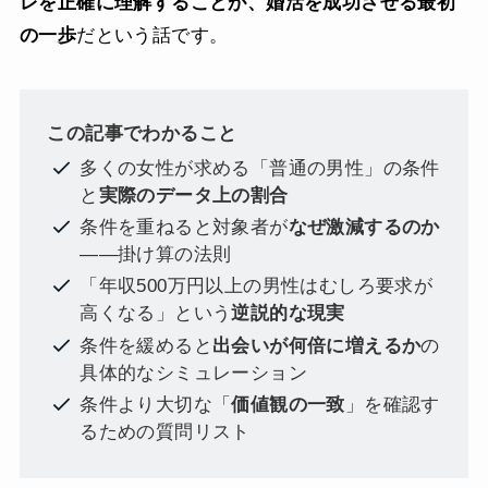
レを正確に理解することが、婚活を成功させる最初
の一歩
だという話です。
この記事でわかること
多くの女性が求める「普通の男性」の条件
と
実際のデータ上の割合
条件を重ねると対象者が
なぜ激減するのか
——掛け算の法則
「年収500万円以上の男性はむしろ要求が
高くなる」という
逆説的な現実
条件を緩めると
出会いが何倍に増えるか
の
具体的なシミュレーション
条件より大切な「
価値観の一致
」を確認す
るための質問リスト