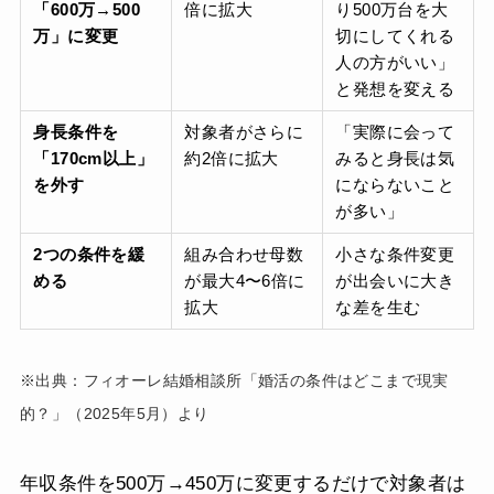
「600万→500
倍に拡大
り500万台を大
万」に変更
切にしてくれる
人の方がいい」
と発想を変える
身長条件を
対象者がさらに
「実際に会って
「170cm以上」
約2倍に拡大
みると身長は気
を外す
にならないこと
が多い」
2つの条件を緩
組み合わせ母数
小さな条件変更
める
が最大4〜6倍に
が出会いに大き
拡大
な差を生む
※出典：フィオーレ結婚相談所「婚活の条件はどこまで現実
的？」（2025年5月）より
年収条件を500万→450万に変更するだけで対象者は