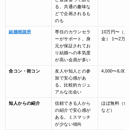
る。共通の趣味な
どで企画されるも
のも
結婚相談所
専任のカウンセラ
10万円〜（入
ーがサポート。身
金） 1〜2万円
元が保証されてお
り結婚への本気度
が高い会員が多い
合コン・街コン
友人や知人との参
4,000〜8,00
加で安心感があ
る。比較的カジュ
アルな出会い
知人からの紹介
信頼できる人から
ほぼ無料（食
の紹介で安心感が
など）
ある。ミスマッチ
が少ない傾向