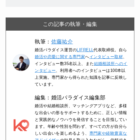
この記事の執筆・編集
執筆：
佐藤祐介
婚活パラダイス運営の
LIFRELL
代表取締役。自ら
婚活や恋愛に関する専門家
へ
インタビュー取材
、
インタビュー数35名以上、また
結婚相談所へのイ
ンタビュー
、利用者へのインタビューは100本以
上実施。専門家から得られた知識を記事に反映し
ています。
編集：婚活パラダイス編集部
婚活や結婚相談所、マッチングアプリなど、多様
な出会いの形をサポートするために、正しい情報
と実践的なノウハウを発信することを目指してい
ます。年齢や性別を問わず、すべての方が自分ら
しい出会いを楽しめるよう、
専門家や経験豊富な