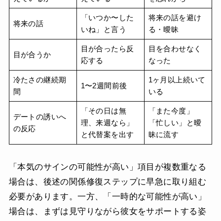
「いつか〜した
将来の話を避け
将来の話
いね」と言う
る・曖昧
目が合ったら反
目を合わせなく
目が合うか
応する
なった
冷たさの継続期
1ヶ月以上続いて
1〜2週間前後
間
いる
「その日は無
「また今度」
デートの誘いへ
理、来週なら」
「忙しい」と曖
の反応
と代替案を出す
昧に流す
「本気のサインの可能性が高い」項目が複数重なる
場合は、後述の関係修復ステップに早急に取り組む
必要があります。一方、「一時的な可能性が高い」
場合は、まずは見守りながら彼女をサポートする姿