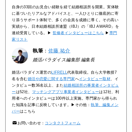
自身の33回のお見合い経験を経て結婚相談所を開業。実体験
に基づいたリアルなアドバイスと、一人ひとりに徹底的に寄
り添うサポート体制で、多くの会員を成婚に導く。その高い
実績から、日本結婚相談所連盟（IBJ）の「IBJ AWARD」を
連続受賞している。▶
監修者インタビューはこちら
▶
専門
家リスト
執筆
：
佐藤 祐介
婚活パラダイス編集部 編集長
婚活パラダイス運営の
LIFRELL
代表取締役。自ら大学教授7
名を含む
婚活や恋愛に関する専門家
へ
インタビュー取材
、イ
ンタビュー数36名以上、また
結婚相談所の事業者インタビュ
ー
は52社、
マッチングアプリ事業者インタビュー
は12社、利
用者へのインタビューは100件以上実施。専門家から得られ
た知識を記事に反映しています。▶その他：
執筆、編集メン
バー
はこちら
お問い合わせ：
コンタクトフォーム