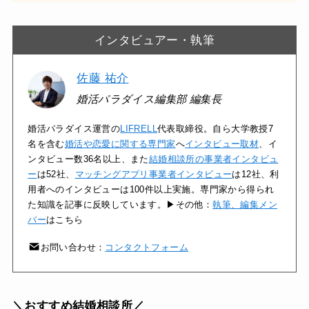
インタビュアー・執筆
佐藤 祐介
婚活パラダイス編集部 編集長
婚活パラダイス運営の
LIFRELL
代表取締役。自ら大学教授7
名を含む
婚活や恋愛に関する専門家
へ
インタビュー取材
、イ
ンタビュー数36名以上、また
結婚相談所の事業者インタビュ
ー
は52社、
マッチングアプリ事業者インタビュー
は12社、利
用者へのインタビューは100件以上実施。専門家から得られ
た知識を記事に反映しています。▶その他：
執筆、編集メン
バー
はこちら
お問い合わせ：
コンタクトフォーム
＼おすすめ結婚相談所／