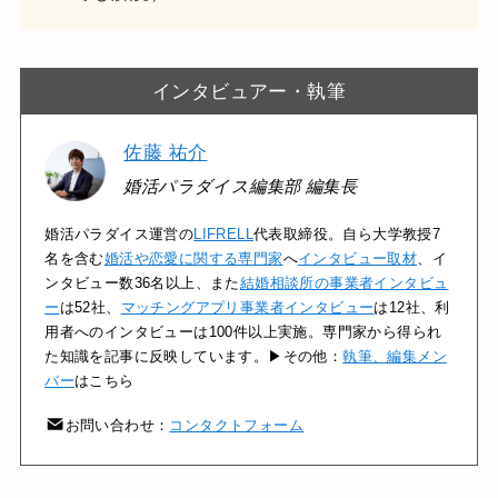
インタビュアー・執筆
佐藤 祐介
婚活パラダイス編集部 編集長
婚活パラダイス運営の
LIFRELL
代表取締役。自ら大学教授7
名を含む
婚活や恋愛に関する専門家
へ
インタビュー取材
、イ
ンタビュー数36名以上、また
結婚相談所の事業者インタビュ
ー
は52社、
マッチングアプリ事業者インタビュー
は12社、利
用者へのインタビューは100件以上実施。専門家から得られ
た知識を記事に反映しています。▶その他：
執筆、編集メン
バー
はこちら
お問い合わせ：
コンタクトフォーム