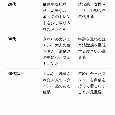
20代
健康的な肌見
清潔感・女性ら
せ・活発な印
しさ・TPOは全
象・旬のトレン
年代共通
ドを少し取り入
れたスタイル
30代
きれいめカジュ
年齢を重ねるほ
アル・大人の落
ど清潔感を重視
ち着き・清楚さ
する度合いが高
の中に少しフェ
まる
ミニンさ
40代以上
上品さ・洗練さ
年齢に合ったス
れた大人のスタ
タイルを自信を
イル・品のある
持って着こなす
服装
ことが最重要