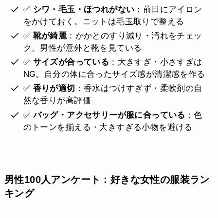
✅
シワ・毛玉・ほつれがない
：前日にアイロン
をかけておく。ニットは毛玉取りで整える
✅
靴が綺麗
：かかとのすり減り・汚れをチェッ
ク。男性が意外と靴を見ている
✅
サイズが合っている
：大きすぎ・小さすぎは
NG。自分の体に合ったサイズ感が清潔感を作る
✅
香りが適切
：香水はつけすぎず・柔軟剤の自
然な香りが高評価
✅
バッグ・アクセサリーが服に合っている
：色
のトーンを揃える・大きすぎる小物を避ける
男性100人アンケート：好きな女性の服装ラン
キング