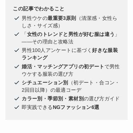
この記事でわかること
男性ウケの
最重要3原則
（清潔感・女性ら
しさ・サイズ感）
「
女性のトレンドと男性が好む服は違う
」
——その理由と攻略法
男性100人アンケートに基づく
好きな服装
ランキング
婚活・マッチングアプリの初デート
で男性
ウケする服装の選び方
シチュエーション別
（初デート・合コン・
2回目以降）の最適コーデ
カラー別・季節別・素材別
の選び方ガイド
即実践できる
NGファッション6選