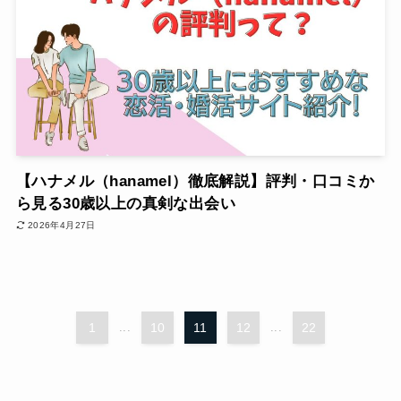
【ハナメル（hanamel）徹底解説】評判・口コミか
ら見る30歳以上の真剣な出会い
2026年4月27日
1
...
10
11
12
...
22