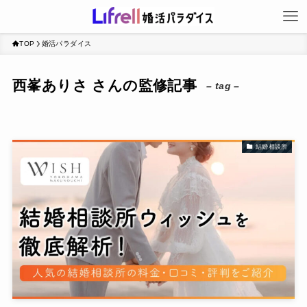
TOP
婚活パラダイス
西峯ありさ さんの監修記事
– tag –
結婚相談所