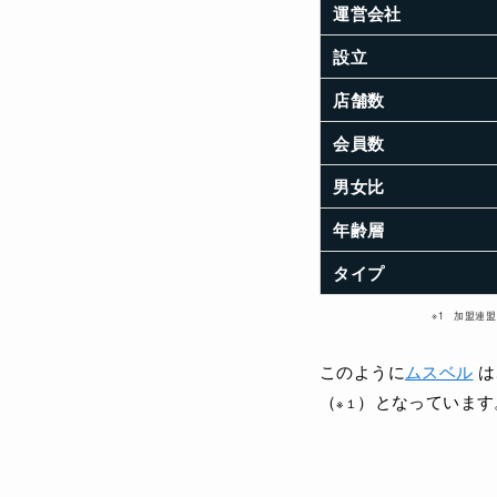
運営会社
設立
店舗数
会員数
男女比
年齢層
タイプ
※1 加盟連
このように
ムスベル
は
（
）となっています
※１