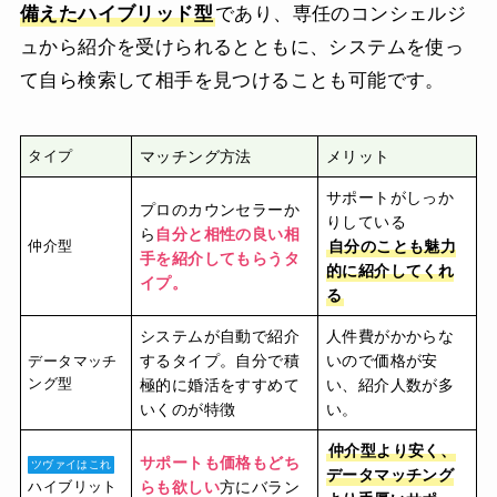
備えたハイブリッド型
であり、専任のコンシェルジ
ュから紹介を受けられるとともに、システムを使っ
て自ら検索して相手を見つけることも可能です。
タイプ
マッチング方法
メリット
サポートがしっか
プロのカウンセラーか
りしている
ら
自分と相性の良い相
仲介型
自分のことも魅力
手を紹介してもらうタ
的に紹介してくれ
イプ。
る
システムが自動で紹介
人件費がかからな
するタイプ。自分で積
いので価格が安
データマッチ
ング型
極的に婚活をすすめて
い、紹介人数が多
いくのが特徴
い。
仲介型より安く、
サポートも価格もどち
ツヴァイはこれ
データマッチング
ハイブリット
らも欲しい
方にバラン