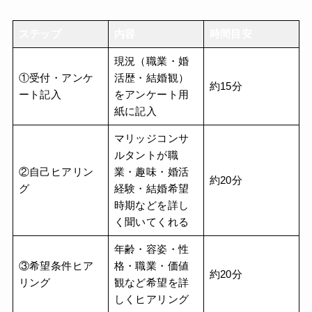
ステップ
内容
時間目安
現況（職業・婚
①受付・アンケ
活歴・結婚観）
約15分
ート記入
をアンケート用
紙に記入
マリッジコンサ
ルタントが職
②自己ヒアリン
業・趣味・婚活
約20分
グ
経験・結婚希望
時期などを詳し
く聞いてくれる
年齢・容姿・性
③希望条件ヒア
格・職業・価値
約20分
リング
観など希望を詳
しくヒアリング