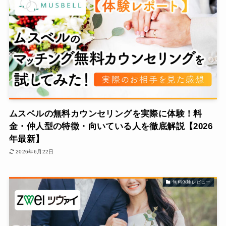
ムスベルの無料カウンセリングを実際に体験！料
金・仲人型の特徴・向いている人を徹底解説【2026
年最新】
2026年6月22日
無料体験レビュー