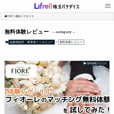
TOP
婚活パラダイス
無料体験レビュー
– category –
結婚相談所・事業者インタビュー
無料体験レビュー
無料体験レビュー