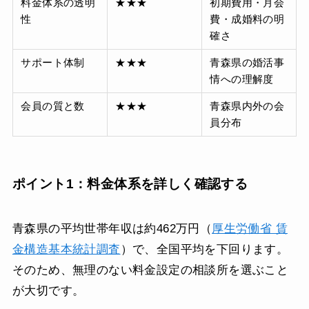
料金体系の透明
★★★
初期費用・月会
性
費・成婚料の明
確さ
サポート体制
★★★
青森県の婚活事
情への理解度
会員の質と数
★★★
青森県内外の会
員分布
ポイント1：料金体系を詳しく確認する
青森県の平均世帯年収は約462万円（
厚生労働省 賃
金構造基本統計調査
）で、全国平均を下回ります。
そのため、無理のない料金設定の相談所を選ぶこと
が大切です。