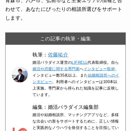
青森市、八戸市、弘前市など主要エリアの情報と合
わせて、あなたにぴったりの相談所選びをサポート
します。
この記事の執筆・編集
執筆：
佐藤祐介
婚活パラダイス運営の
LIFRELL
代表取締役。自ら
婚活や恋愛に関する専門家
へ
インタビュー取材
、
インタビュー数35名以上、また
結婚相談所へのイ
ンタビュー
、利用者へのインタビューは100本以
上実施。専門家から得られた知識を記事に反映し
ています。
編集：婚活パラダイス編集部
婚活や結婚相談所、マッチングアプリなど、多様
な出会いの形をサポートするために、正しい情報
と実践的なノウハウを発信することを目指してい