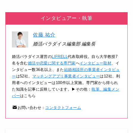
インタビュアー・執筆
佐藤 祐介
婚活パラダイス編集部 編集長
婚活パラダイス運営の
LIFRELL
代表取締役。自ら大学教授7
名を含む
婚活や恋愛に関する専門家
へ
インタビュー取材
、イ
ンタビュー数36名以上、また
結婚相談所の事業者インタビュ
ー
は52社、
マッチングアプリ事業者インタビュー
は12社、利
用者へのインタビューは100件以上実施。専門家から得られ
た知識を記事に反映しています。▶その他：
執筆、編集メン
バー
はこちら
お問い合わせ：
コンタクトフォーム