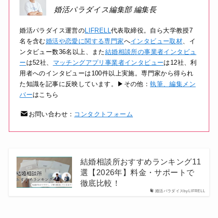
婚活パラダイス編集部 編集長
婚活パラダイス運営の
LIFRELL
代表取締役。自ら大学教授7
名を含む
婚活や恋愛に関する専門家
へ
インタビュー取材
、イ
ンタビュー数36名以上、また
結婚相談所の事業者インタビュ
ー
は52社、
マッチングアプリ事業者インタビュー
は12社、利
用者へのインタビューは100件以上実施。専門家から得られ
た知識を記事に反映しています。▶その他：
執筆、編集メン
バー
はこちら
お問い合わせ：
コンタクトフォーム
結婚相談所おすすめランキング11
選【2026年】料金・サポートで
徹底比較！
婚活パラダイスbyLIFRELL