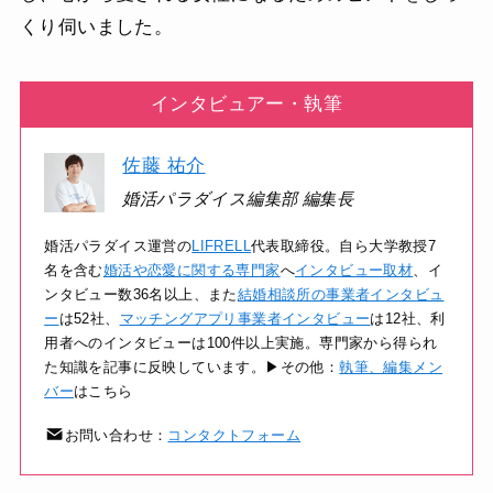
くり伺いました。
インタビュアー・執筆
佐藤 祐介
婚活パラダイス編集部 編集長
婚活パラダイス運営の
LIFRELL
代表取締役。自ら大学教授7
名を含む
婚活や恋愛に関する専門家
へ
インタビュー取材
、イ
ンタビュー数36名以上、また
結婚相談所の事業者インタビュ
ー
は52社、
マッチングアプリ事業者インタビュー
は12社、利
用者へのインタビューは100件以上実施。専門家から得られ
た知識を記事に反映しています。▶その他：
執筆、編集メン
バー
はこちら
お問い合わせ：
コンタクトフォーム