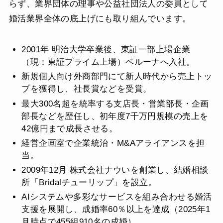
らず、業界団体の理事や公益社団法人の委員として
婚活業界全体の底上げにも取り組んでいます。
2001年 明治大学卒業後、東証一部上場企業
（現：東証プライム上場）ベルーナへ入社。
新規個人向け外商部門にて新人時代から売上トッ
プを獲得し、社長賞などを受賞。
最大300名超を統率する支店長・営業部長・企画
部長などを歴任し、初年度7千万円規模の売上を
42億円まで成長させる。
経営企画室で企業統治・M&Aアライアンスを担
当。
2009年12月 株式会社ナウいを創業し、結婚相談
所「Bridalチューリップ」を設立。
AIシステムや多彩なサービスを組み合わせる婚活
支援を展開し、成婚率60％以上を達成（2025年1
月時点で455組910名の成婚）。