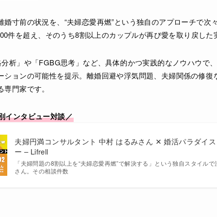
離婚寸前の状況を、“夫婦恋愛再燃”という独自のアプローチで次
000件を超え、そのうち8割以上のカップルが再び愛を取り戻し
格分析」や「FGBG思考」など、具体的かつ実践的なノウハウで、
ーションの可能性を提示。離婚回避や浮気問題、夫婦関係の修復
る専門家です。
別インタビュー対談／
夫婦円満コンサルタント 中村 はるみさん ✕ 婚活パラダイス
ー – Lifrell
「夫婦問題の8割以上を“夫婦恋愛再燃”で解決する」という独自スタイル
さん。その相談件数