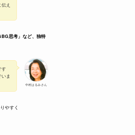
に伝え
GBG思考」など、独特
です
でいま
中村はるみさん
かりやすく