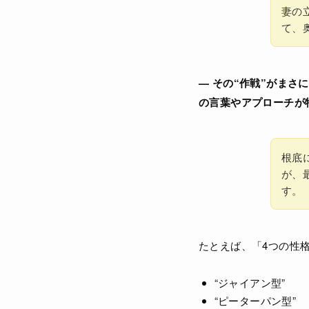
妻の
て、
— その“作戦”がま
の言葉やアプローチが
根底
が、
す。
たとえば、「4つの性
“ジャイアン型”
“ピーターパン型”