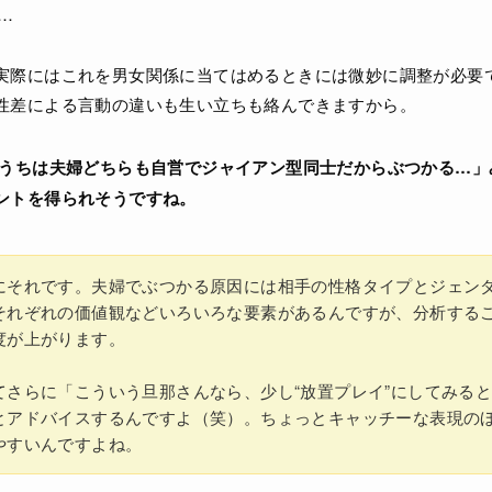
…
実際にはこれを男女関係に当てはめるときには微妙に調整が必要
性差による言動の違いも生い立ちも絡んできますから。
「うちは夫婦どちらも自営でジャイアン型同士だからぶつかる…」
ントを得られそうですね。
にそれです。夫婦でぶつかる原因には相手の性格タイプとジェン
それぞれの価値観などいろいろな要素があるんですが、分析する
度が上がります。
てさらに「こういう旦那さんなら、少し“放置プレイ”にしてみる
とアドバイスするんですよ（笑）。ちょっとキャッチーな表現の
やすいんですよね。