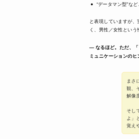
“データマン型”など
と表現していますが、
く、男性／女性という
— なるほど。ただ、
ミュニケーションのヒ
まさ
観、
解像
そし
よ」
覚え