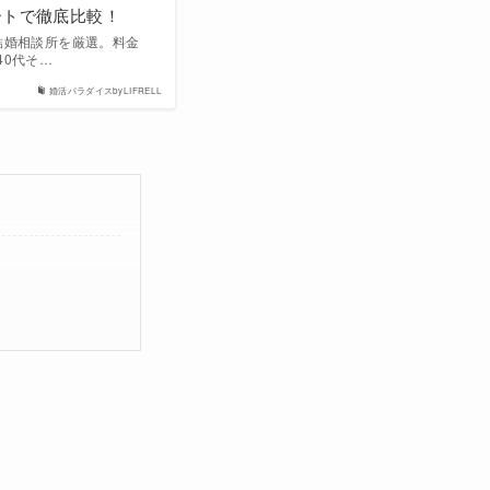
ートで徹底比較！
結婚相談所を厳選。料金
40代そ…
婚活パラダイスbyLIFRELL