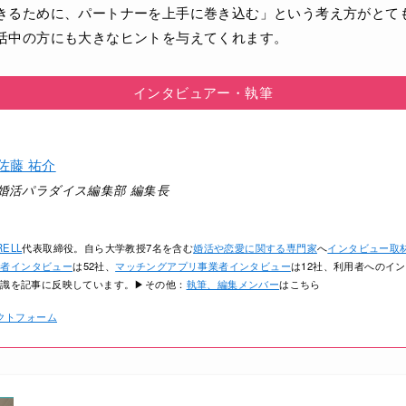
きるために、パートナーを上手に巻き込む」という考え方がとて
活中の方にも大きなヒントを与えてくれます。
インタビュアー・執筆
佐藤 祐介
婚活パラダイス編集部 編集長
RELL
代表取締役。自ら大学教授7名を含む
婚活や恋愛に関する専門家
へ
インタビュー取
業者インタビュー
は52社、
マッチングアプリ事業者インタビュー
は12社、利用者へのイン
知識を記事に反映しています。▶その他：
執筆、編集メンバー
はこちら
クトフォーム