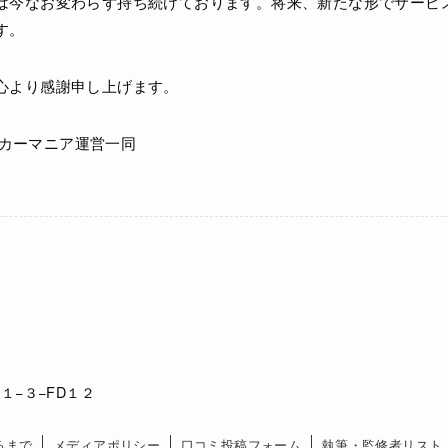
は今なお変わらず持ち続けております。将来、新たな形でサービ
す。
心より感謝申し上げます。
サッカーマニア運営一同
１−３−FD１２
るまで
メディアポリシー
口コミ投稿フォーム
執筆・監修者リスト