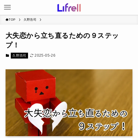
TOP
久野浩司
大失恋から立ち直るための９ステッ
プ！
2025-05-26
久野浩司